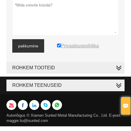
Privaatsuspoliitika
pakkumine
ROHKEM TOOTEID
ROHKEM TEENUSEID






Autoriõigus © Xiamen Sunled Metal Manufacturing Co., Ltd. E-post:
maggie.liu@isunled.com