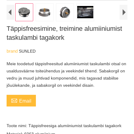
Täppisfreesimine, treimine alumiiniumist
taskulambi tagakork
brand
SUNLED
Meie toodetud täppisfreesitud alumiiniumist taskulambi otsal on
usaldusväärne toiteühendus ja veekindel tihend. Sabakorgil on
vedru ja muud juhtivad komponendid, mis tagavad stabiilse
jõuülekande, ja sabakorgil on veekindel disain.

Email
Toote nimi: Täppisfreesiga alumiiniumist taskulambi tagakork
Materjal: 6063 alumiinium