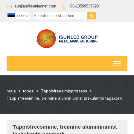

sunjian@sunlednet.com
+86-13599537590


eesti

Toggl
maja
>
toode
>
Täppisfreesimisprotsess
>
Täppisfreesimine, treimine alumiiniumist taskulambi tagakork
Täppisfreesimine, treimine alumiiniumist
taskulambi tagakork