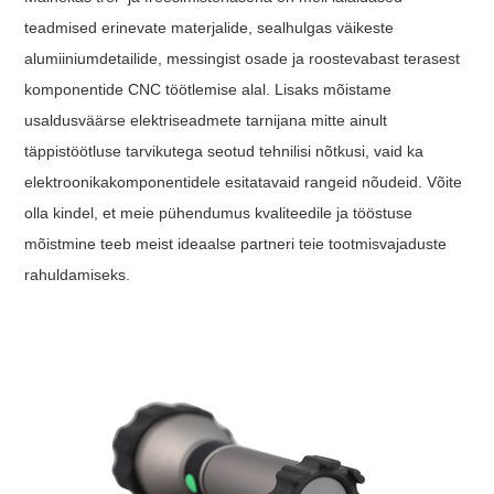
teadmised erinevate materjalide, sealhulgas väikeste
alumiiniumdetailide, messingist osade ja roostevabast terasest
komponentide CNC töötlemise alal. Lisaks mõistame
usaldusväärse elektriseadmete tarnijana mitte ainult
täppistöötluse tarvikutega seotud tehnilisi nõtkusi, vaid ka
elektroonikakomponentidele esitatavaid rangeid nõudeid. Võite
olla kindel, et meie pühendumus kvaliteedile ja tööstuse
mõistmine teeb meist ideaalse partneri teie tootmisvajaduste
rahuldamiseks.