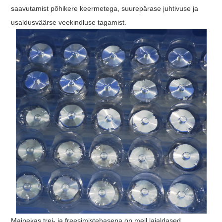
saavutamist põhikere keermetega, suurepärase juhtivuse ja
usaldusväärse veekindluse tagamist.
Mainekas trei- ja freesimistehasena on meil laialdased