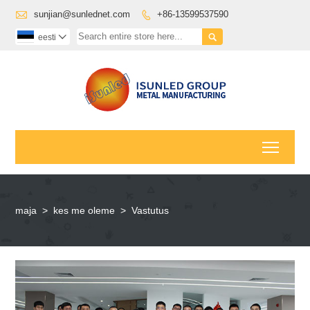

sunjian@sunlednet.com
+86-13599537590


eesti

Toggl
maja
>
kes me oleme
>
Vastutus