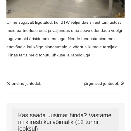
Olime sügavalt liigutatud, kui BTW väljendas siirast tunnustust
meie partnerluse eest ja väljendas oma soovi edendada veelgi
tugevamaid ärisidemeid meiega. Nende tunnustamine meie
ettevõttele kui kõige hinnatumale ja väärtuslikumale tarnijale
Hiinas täitis meid tohutu uhkuse ja rahuloluga.
endine juhtudel,
järgmised juhtudel,


Kas saada uusimat hinda? Vastame
nii kiiresti kui võimalik (12 tunni
jooksul)