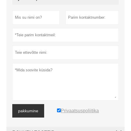
Privaatsuspoliitika
pakkumine