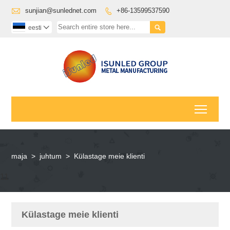

sunjian@sunlednet.com
+86-13599537590


eesti

Toggl
maja
>
juhtum
>
Külastage meie klienti
11
Külastage meie klienti